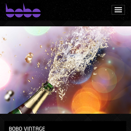
BOBO FREEMIX
BOBO VINTAGE
PROCHAINEMENT
GALERIES
PRIVATISER
ACCÈS
CONTACT
BOBO VINTAGE